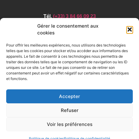
Tél.
(+33) 3 84 66 09 23
Gérer le consentement aux
cookies
contact :
contact@id-casting.com
Pour offrir les meilleures expériences, nous utilisons des technologies
telles que les cookies pour stocker et/ou accéder aux informations des
appareils. Le fait de consentir à ces technologies nous permettra de
traiter des données telles que le comportement de navigation ou les ID
uniques sur ce site. Le fait de ne pas consentir ou de retirer son
consentement peut avoir un effet négatif sur certaines caractéristiques
et fonctions.
Groupe ID Casting
Notre expertise
Accepter
© Copyright 2025 ID CASTING – Développement par
My
Refuser
Production
–
Mentions légales
–
Politique de confidentialité
Voir les préférences
–
Signalement AFA
Politique de cookies
Politique de confidentialité